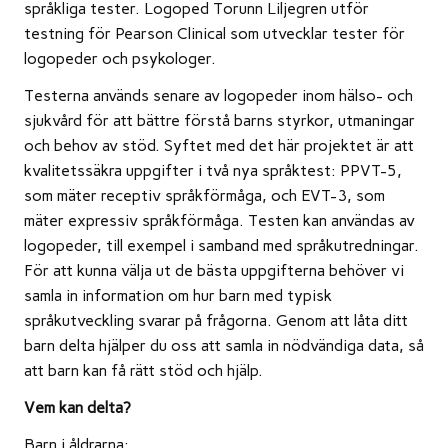
språkliga tester. Logoped Torunn Liljegren utför
testning för Pearson Clinical som utvecklar tester för
logopeder och psykologer.
Testerna används senare av logopeder inom hälso- och
sjukvård för att bättre förstå barns styrkor, utmaningar
och behov av stöd. Syftet med det här projektet är att
kvalitetssäkra uppgifter i två nya språktest: PPVT-5,
som mäter receptiv språkförmåga, och EVT-3, som
mäter expressiv språkförmåga. Testen kan användas av
logopeder, till exempel i samband med språkutredningar.
För att kunna välja ut de bästa uppgifterna behöver vi
samla in information om hur barn med typisk
språkutveckling svarar på frågorna. Genom att låta ditt
barn delta hjälper du oss att samla in nödvändiga data, så
att barn kan få rätt stöd och hjälp.
Vem kan delta?
Barn i åldrarna: